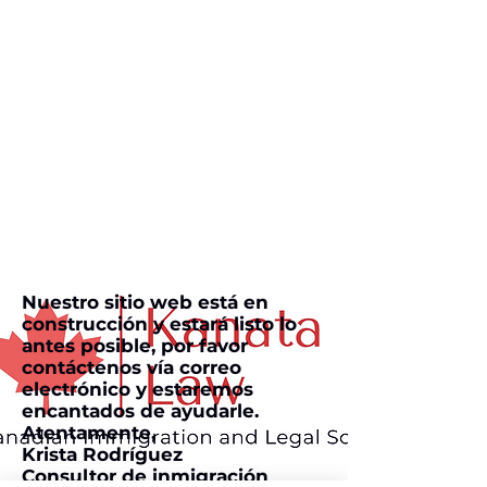
Muy pronto
Nuestro sitio web está en
construcción y estará listo lo
antes posible, por favor
contáctenos vía correo
electrónico y estaremos
encantados de ayudarle.
Atentamente,
Krista Rodríguez
Consultor de inmigración